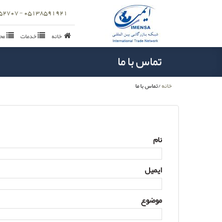
05138591921 - 09157152707
خانه
خدمات
مح
تماس با ما
خانه
/
تماس با ما
نام
ایمیل
موضوع