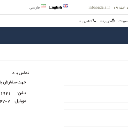
info@adela.ir
English
فارسی
صولات
درباره ما
تماس با ما
تماس با ما
جهت سفارش با م
تلفن
: 38591921-051
موبایل
: 09157152707