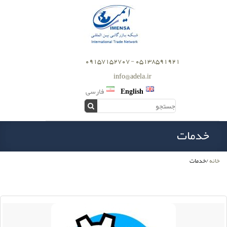
05138591921 - 09157152707
info@adela.ir
English
فارسی
خدمات
خانه
/
خدمات