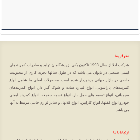
معرفی ما
شرکت آدلا از سال 1993 تاکنون یکی از پیشگامان تولید و صادرات کمربندهای
ایمنی صنعتی در تایوان می باشد که در طول سالها تجربه کاری از محبوبیت
خاصی در بازار جهانی برخوردار شده است. محصولات اصلی ما شامل انواع
کمربندهای پاراشوتی، انواع لنیارد ساده و شوک گیر دار، انواع کمربندهای
سیمبانی، انواع تسمه های حمل بار، انواع تسمه جغجغه، انواع کمربند ایمنی
خودرو،انواع قفلها، انواع کارابین، انواع قلابها، و سایر لوازم جانبی مرتبط به آنها
می باشد.
ارتباط با ما
آدرس : مشهد، احمدآباد، ابتدای ملاصدرا، ساختمان سپهر صدرا، طبقه 6 واحد 65