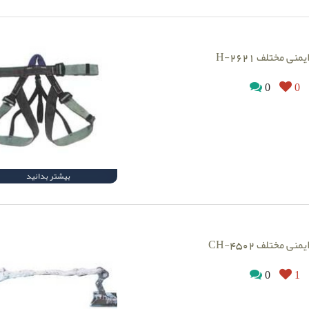
یمنی مختلف H-2621
0
0
بیشتر بدانید
منی مختلف CH-4502
0
1