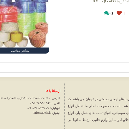
یمنی مختلف RV-22
0
1
بیشتر بدانید
ارتباط با ما
آدرس : مشهد، احمدآباد، ابتدای ملاصدرا، ساختمان سپ
 صادرات کمربندهای ایمنی صنعتی در تایوان می باشد که
تلفن : 05138591921
ر شده است. محصولات اصلی ما شامل انواع
موبایل : 09157152707
ایمیل: info@adela.ir
ی سیمبانی، انواع تسمه های حمل بار، انواع
قلابها، و سایر لوازم جانبی مرتبط به آنها می