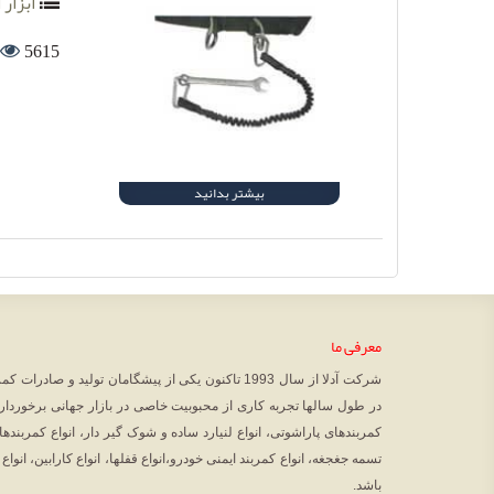
ابزار ا
5615
بیشتر بدانید
معرفی ما
شرکت آدلا از سال 1993 تاکنون یکی از پیشگامان تولید و
در طول سالها تجربه کاری از محبوبیت خاصی در بازار جهانی برخوردا
کمربندهای پاراشوتی، انواع لنیارد ساده و شوک گیر دار، انواع کمربندها
تسمه جغجغه، انواع کمربند ایمنی خودرو،انواع قفلها، انواع کارابین، انواع 
باشد.