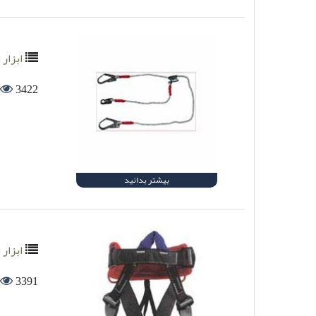
ابزار ا
3422
بیشتر بدانید
ابزار ای
3391