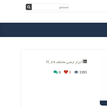
ابزار ایمنی مختلف H_29
0
0
3395