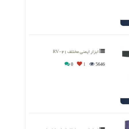
ابزار ایمنی مختلف RV-21
0
1
5646