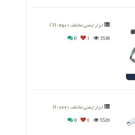
ابزار ایمنی مختلف CH-4501
0
1
3538
ابزار ایمنی مختلف H-8621
0
0
5520