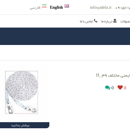
info@adela.ir
English
فارسی
صولات
درباره ما
تماس با ما
یمنی مختلف H_39
0
0
بیشتر بدانید