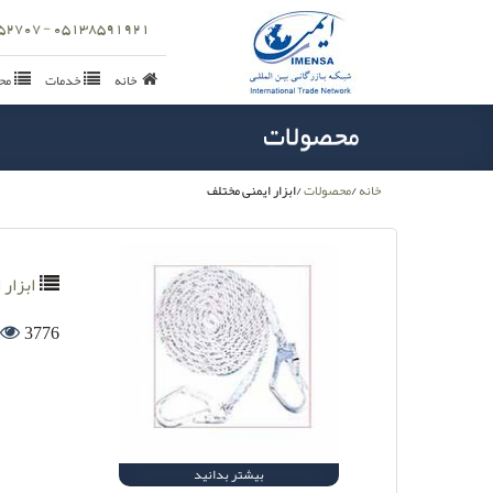
05138591921 - 09157152707
خانه
خدمات
مح
محصولات
خانه
/
محصولات
/ابزار ایمنی مختلف
ابزار ا
3776
بیشتر بدانید