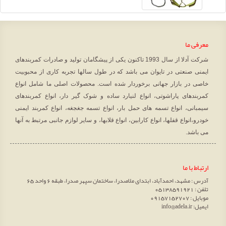
معرفی ما
شرکت آدلا از سال 1993 تاکنون یکی از پیشگامان تولید و صادرات کمربندهای
ایمنی صنعتی در تایوان می باشد که در طول سالها تجربه کاری از محبوبیت
خاصی در بازار جهانی برخوردار شده است. محصولات اصلی ما شامل انواع
کمربندهای پاراشوتی، انواع لنیارد ساده و شوک گیر دار، انواع کمربندهای
سیمبانی، انواع تسمه های حمل بار، انواع تسمه جغجغه، انواع کمربند ایمنی
خودرو،انواع قفلها، انواع کارابین، انواع قلابها، و سایر لوازم جانبی مرتبط به آنها
می باشد.
ارتباط با ما
آدرس : مشهد، احمدآباد، ابتدای ملاصدرا، ساختمان سپهر صدرا، طبقه 6 واحد 65
تلفن : 05138591921
موبایل : 09157152707
ایمیل: info@adela.ir