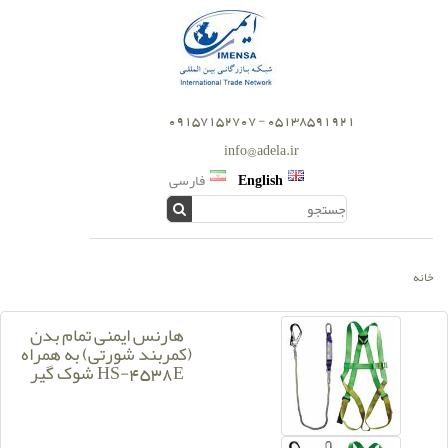
05138591921 - 09157152707
info@adela.ir
English
فارسی
خانه
هارنس ایمنی تمام بدن
(کمربند شورتی) به همراه
شوک گیر HS-4538E