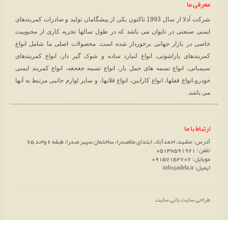
معرفی ما
شرکت آدلا از سال 1993 تاکنون یکی از پیشگامان تولید و صادرات کمربندهای
ایمنی صنعتی در تایوان می باشد که در طول سالها تجربه کاری از محبوبیت
خاصی در بازار جهانی برخوردار شده است. محصولات اصلی ما شامل انواع
کمربندهای پاراشوتی، انواع لنیارد ساده و شوک گیر دار، انواع کمربندهای
سیمبانی، انواع تسمه های حمل بار، انواع تسمه جغجغه، انواع کمربند ایمنی
خودرو،انواع قفلها، انواع کارابین، انواع قلابها، و سایر لوازم جانبی مرتبط به آنها
می باشد.
ارتباط با ما
آدرس : مشهد، احمدآباد، ابتدای ملاصدرا، ساختمان سپهر صدرا، طبقه 6 واحد 65
تلفن : 05138591921
موبایل : 09157152707
ایمیل: info@adela.ir
طراحی سایت
بانی سایت