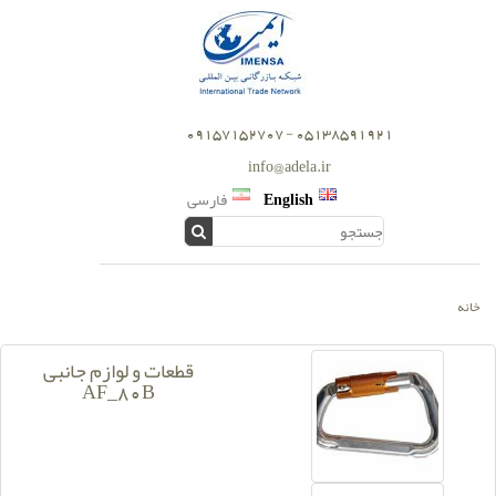
05138591921 - 09157152707
info@adela.ir
English
فارسی
خانه
قطعات و لوازم جانبی
AF_80B