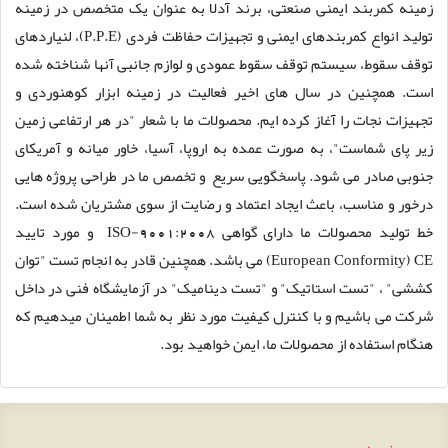
زمینه کمربند ایمنی صنعتی، برند آدلا به عنوان یک متخصص در زمینه
تولید انواع کمربندهای ایمنی و تجهیزات حفاظت فردی (P.P.E)، لنیاردهای
توقف سقوط، سیستم توقف سقوط عمودی و لوازم جانبی آنها شناخته شده
است. همچنین در سال های اخیر فعالیت در زمینه ابزار کوهنوردی و
تجهیزات نجات را آغاز کرده ایم. محصولات ما با شعار "در هر ارتفاعی زمین
زیر پای شماست"، به صورت عمده به اروپا، آسیا، خاور میانه و آمریکای
جنوبی صادر می شود. پاسخگویی سریع و تخصص ما در طراحی پروژه هایی
درخور و مناسب، باعث ایجاد اعتماد و رضایت از سوی مشتریان شده است.
خط تولید محصولات ما دارای گواهی ISO-9001:2008 و مورد تایید
European Conformity) CE) می باشد. همچنین قادر به انجام تست "توان
کششی" ، "تست استاتیک" و "تست دینامیک" در آزمایشگاه فنی در داخل
شرکت می باشیم و با کنترل کیفیت مورد نظر به شما اطمینان میدهیم که
هنگام استفاده از محصولات ما، ایمن خواهید بود.