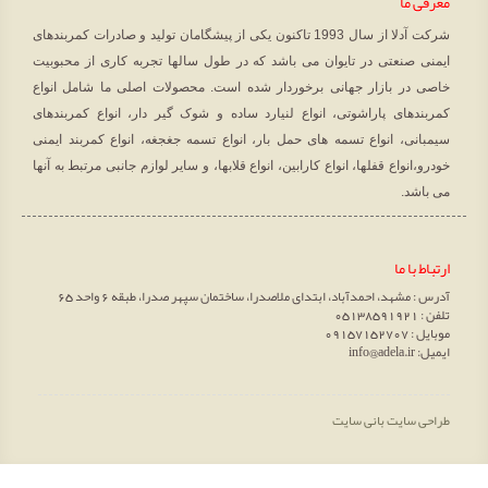
معرفی ما
شرکت آدلا از سال 1993 تاکنون یکی از پیشگامان تولید و صادرات کمربندهای
ایمنی صنعتی در تایوان می باشد که در طول سالها تجربه کاری از محبوبیت
خاصی در بازار جهانی برخوردار شده است. محصولات اصلی ما شامل انواع
کمربندهای پاراشوتی، انواع لنیارد ساده و شوک گیر دار، انواع کمربندهای
سیمبانی، انواع تسمه های حمل بار، انواع تسمه جغجغه، انواع کمربند ایمنی
خودرو،انواع قفلها، انواع کارابین، انواع قلابها، و سایر لوازم جانبی مرتبط به آنها
می باشد.
ارتباط با ما
آدرس : مشهد، احمدآباد، ابتدای ملاصدرا، ساختمان سپهر صدرا، طبقه 6 واحد 65
تلفن : 05138591921
موبایل : 09157152707
ایمیل: info@adela.ir
طراحی سایت
بانی سایت