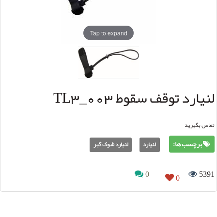
Tap to expand
لنیارد توقف سقوط TL3_003
تماس بگیرید
برچسب ها:
لنیارد
لنیارد شوک گیر
0
5391
0