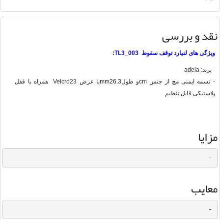
نقد و بررسی
ویژگی های لنیارد توقف سقوط TL3_003:
- برند: adela
- تسمه ایمنی مچ از جنس
cm
و طول26.3
mm
با عرض 23
Velcro
همراه با قفل
پلاستیکی قابل تنظیم
مزایا
-
معایب
-