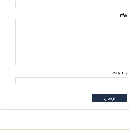
پیام
=?
1 + 2
ارسال