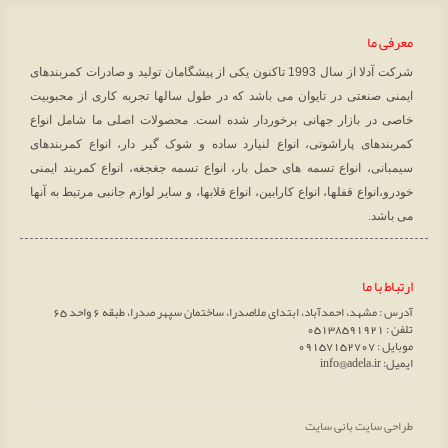
معرفی ما
شرکت آدلا از سال 1993 تاکنون یکی از پیشگامان تولید و صادرات کمربندهای
ایمنی صنعتی در تایوان می باشد که در طول سالها تجربه کاری از محبوبیت
خاصی در بازار جهانی برخوردار شده است. محصولات اصلی ما شامل انواع
کمربندهای پاراشوتی، انواع لنیارد ساده و شوک گیر دار، انواع کمربندهای
سیمبانی، انواع تسمه های حمل بار، انواع تسمه جغجغه، انواع کمربند ایمنی
خودرو،انواع قفلها، انواع کارابین، انواع قلابها، و سایر لوازم جانبی مرتبط به آنها
می باشد.
ارتباط با ما
آدرس : مشهد، احمدآباد، ابتدای ملاصدرا، ساختمان سپهر صدرا، طبقه 6 واحد 65
تلفن : 05138591921
موبایل : 09157152707
ایمیل: info@adela.ir
طراحی سایت
بانی سایت