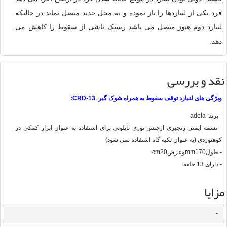
فرد یکی از لنیاردها را باز نموده و به محل جدید متصل نماید در حالیکه
لنیارد دوم هنوز متصل می باشد ریسک ناشی از سقوط را کاهش می
دهد.
نقد و بررسی
ویژگی های لنیارد توقف سقوط به همراه شوک گیر CRD-13:
- برند: adela
- تسمه ایمنی زنجیری ازجنس توری نایلونی برای استفاده به عنوان ابزار کمکی در
کوهنوردی (به عنوان تکیه گاه استفاده نمی شود)
- طول170
mm
وعرض20
cm
- دارای 13 حلقه
مزایا
-