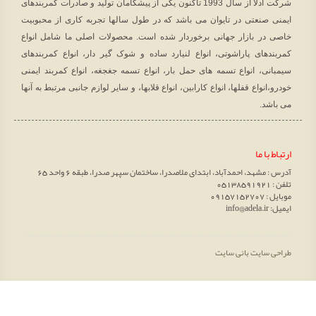
شرکت آدلا از سال 1993 تاکنون یکی از پیشگامان تولید و صادرات کمربندهای
ایمنی صنعتی در تایوان می باشد که در طول سالها تجربه کاری از محبوبیت
خاصی در بازار جهانی برخوردار شده است. محصولات اصلی ما شامل انواع
کمربندهای پاراشوتی، انواع لنیارد ساده و شوک گیر دار، انواع کمربندهای
سیمبانی، انواع تسمه های حمل بار، انواع تسمه جغجغه، انواع کمربند ایمنی
خودرو،انواع قفلها، انواع کارابین، انواع قلابها، و سایر لوازم جانبی مرتبط به آنها
می باشد.
ارتباط با ما
آدرس : مشهد، احمدآباد، ابتدای ملاصدرا، ساختمان سپهر صدرا، طبقه 6 واحد 65
تلفن : 05138591921
موبایل : 09157152707
ایمیل: info@adela.ir
طراحی سایت
بانی سایت