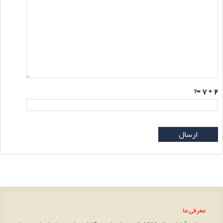
=?
2 + 7
ارسال
معرفی ما