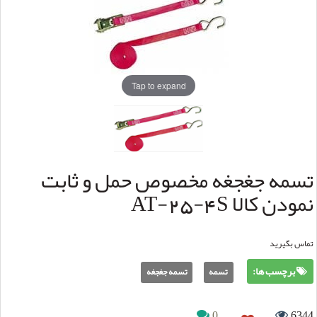
Tap to expand
تسمه جغجغه مخصوص حمل و ثابت
نمودن کالا AT-25-4S
تماس بگیرید
برچسب ها:
تسمه
تسمه جغجغه
0
6344