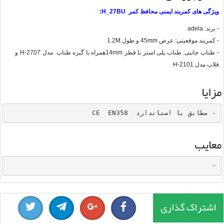
ویژگی های کمربند ایمنی محافظ کمر H_27BU:
- برند: adela
- کمربند موقعیتی: عرض 45mm و طول 1.2M
- طناب جانبی: طناب پلی استر با قطر 14mmهمراه با گیره طناب مدل H-2707 و
قلاب مدل H-2101
مزایا
- مطابق با استاندارد  CE  EN358
معایب
-
اشتراک گذاری