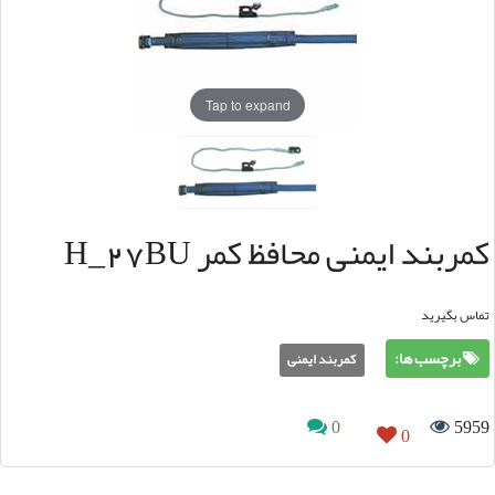
Tap to expand
کمربند ایمنی محافظ کمر H_27BU
تماس بگیرید
برچسب ها:
کمربند ایمنی
0
5959
0