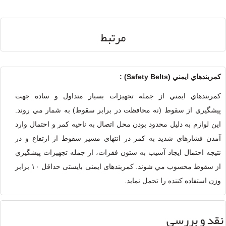
مرتبط
كمربندهاي ايمني (Safety Belts) :
كمربندهاي ايمني از جمله تجهيزات بسيار متداول و ساده جهت
پيشگيري از سقوط (نه محافظت در برابر سقوط) به شمار مي روند.
اين لوازم به دليل محدود بودن محل اتصال به ناحيه كمر و احتمال وارد
آمدن فشارهاي شديد به كمر در انتهاي مسير سقوط از ارتفاع و در
نتيجه احتمال ايجاد آسيب به ستون فقرات،‌ از جمله تجهيزات پيشگيري
از سقوط محسوب مي شوند. کمربندهای ایمنی بایستی حداقل ۱۰ برابر
وزن استفاده کننده را تحمل نماید.
نقد و بررسی