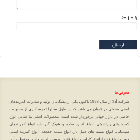
=?
9 + 1
ارسال
معرفی ما
شرکت آدلا از سال 1993 تاکنون یکی از پیشگامان تولید و صادرات کمربندهای
ایمنی صنعتی در تایوان می باشد که در طول سالها تجربه کاری از محبوبیت
خاصی در بازار جهانی برخوردار شده است. محصولات اصلی ما شامل انواع
کمربندهای پاراشوتی، انواع لنیارد ساده و شوک گیر دار، انواع کمربندهای
سیمبانی، انواع تسمه های حمل بار، انواع تسمه جغجغه، انواع کمربند ایمنی
خودرو،انواع قفلها، انواع کارابین، انواع قلابها، و سایر لوازم جانبی مرتبط به آنها