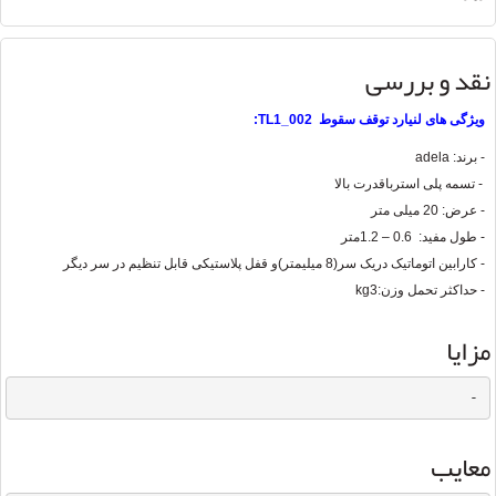
نقد و بررسی
ویژگی های لنیارد توقف سقوط TL1_002:
- برند: adela
- تسمه پلی استرباقدرت بالا
- عرض: 20 میلی متر
- طول مفید: 0.6 – 1.2متر
- کارابین اتوماتیک دریک سر(8 میلیمتر)و قفل پلاستیکی قابل تنظیم در سر دیگر
- حداکثر تحمل وزن:3
kg
مزایا
-
معایب