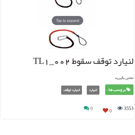
Tap to expand
لنیارد توقف سقوط TL1_002
تماس بگیرید
برچسب ها:
لنیارد
لنیارد توقف
0
3553
0