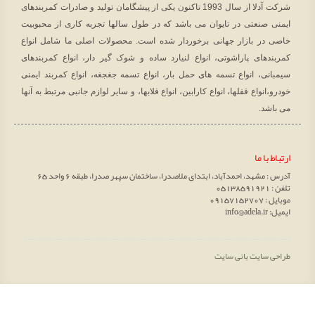
شرکت آدلا از سال 1993 تاکنون یکی از پیشگامان تولید و صادرات کمربندهای
ایمنی صنعتی در تایوان می باشد که در طول سالها تجربه کاری از محبوبیت
خاصی در بازار جهانی برخوردار شده است. محصولات اصلی ما شامل انواع
کمربندهای پاراشوتی، انواع لنیارد ساده و شوک گیر دار، انواع کمربندهای
سیمبانی، انواع تسمه های حمل بار، انواع تسمه جغجغه، انواع کمربند ایمنی
خودرو،انواع قفلها، انواع کارابین، انواع قلابها، و سایر لوازم جانبی مرتبط به آنها
می باشد.
ارتباط با ما
آدرس : مشهد، احمدآباد، ابتدای ملاصدرا، ساختمان سپهر صدرا، طبقه 6 واحد 65
تلفن : 05138591921
موبایل : 09157152707
ایمیل: info@adela.ir
طراحی سایت
بانی سایت