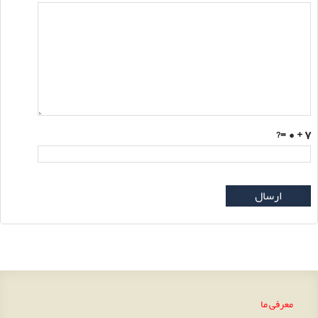
=?
7 + 0
ارسال
معرفی ما