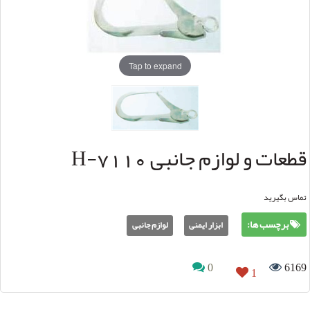
Tap to expand
قطعات و لوازم جانبی H-7110
تماس بگیرید
برچسب ها:
ابزار ایمنی
لوازم جانبی
0
6169
1