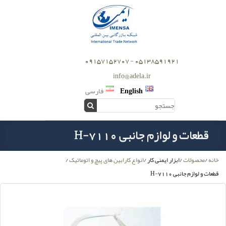
05138591921 - 09157152707
info@adela.ir
English
فارسی
قطعات و لوازم جانبی H-7110
خانه
/
محصولات
/
ابزار ایمنی کار
/
انواع کارابین های پیچ و اتوماتیک
/
قطعات و لوازم جانبی H-7110