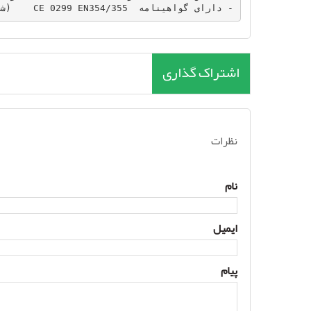
- دارای گواهینامه  CE 0299 EN354/355    (شوک گیر)
اشتراک گذاری
نظرات
نام
ایمیل
پیام