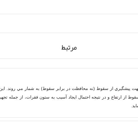
مرتبط
جهت پيشگيري از سقوط (نه محافظت در برابر سقوط) به شمار مي روند. اين ل
سقوط از ارتفاع و در نتيجه احتمال ايجاد آسيب به ستون فقرات،‌ از جمله 