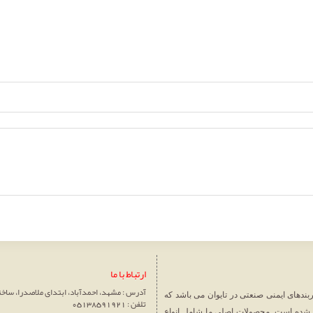
ارتباط با ما
آدرس : مشهد، احمدآباد، ابتدای ملاصدرا، ساختمان سپ
 صادرات کمربندهای ایمنی صنعتی در تایوان می باشد که
تلفن : 05138591921
ر شده است. محصولات اصلی ما شامل انواع