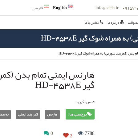
info@adela.ir
English
فارسی
صولات
درباره ما
تماس با ما
 همراه شوک گیر HD-4538E
بدن (کمربند شورتی) به همراه شوک گیر HD-4538E
هارنس ایمنی تمام بدن (کم
گیر HD-4538E
تماس بگیرید
برچسب ها:
هارنس
کمر بند ایمنی
به همر
0
7788
2