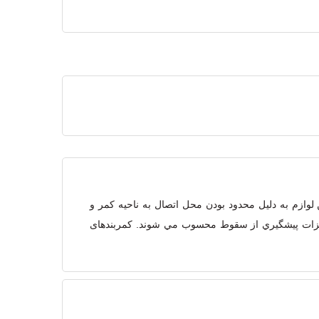
وازم به دليل محدود بودن محل اتصال به ناحيه كمر و
تجهيزات پيشگيري از سقوط محسوب مي شوند. کمربندهای