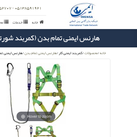
05138591921 - 09157152707
خانه
خدمات
مح
هارنس ایمنی تمام بدن (کمربند شورتی) به
خانه
/
محصولات
/
کمربند ایمنی کار
/
هارنس ایمنی تمام بدن
/
هارنس ایمنی تمام 
Hover to zoom