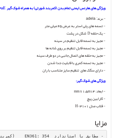
ویژگی های هارنس ایمنی تمام بدن (کمربند شورتی) به همراه شوک گیر HD-4538E:
- برند: adela
- تسمه های پلی استر به عرض 45 میلی متر
- یک حلقه
D
شکل در پشت
- مجهز به تسمه قابل تنظیم در سینه
- مجهز به تسمه قابل تنظیم بر روی شانه ها
- مجهز به حلقه های اتصال جانبی در دو طرف سینه
- مجهز به تسمه کمری با قابلیت جدا شدن
- دارای سگک های تنظیم سایز متناسب با ران
ویژگی های شوک گیر:
- ابعاد: 14
mm x 1.5m
- کارابین پیچ
- قلاب مدل
H-3101
مزایا