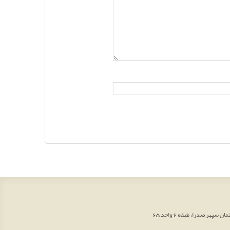
هر صدرا، طبقه 6 واحد 65