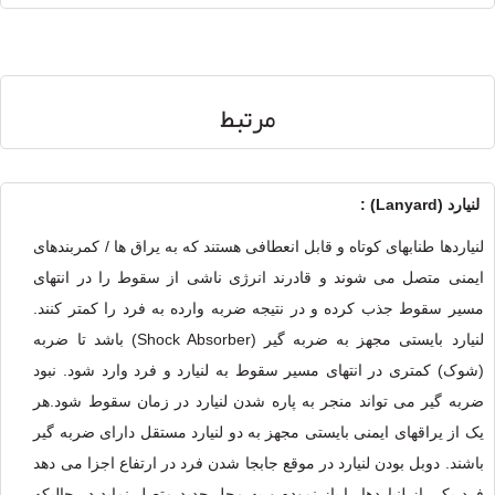
مرتبط
لنيارد (Lanyard) :
لنیاردها طنابهای کوتاه و قابل انعطافی هستند که به یراق ها / کمربندهای
ایمنی متصل می شوند و قادرند انرژی ناشی از سقوط را در انتهای
مسیر سقوط جذب کرده و در نتیجه ضربه وارده به فرد را کمتر کنند.
لنیارد بایستی مجهز به ضربه گیر (Shock Absorber) باشد تا ضربه
(شوک) کمتری در انتهای مسیر سقوط به لنیارد و فرد وارد شود. نبود
ضربه گیر می تواند منجر به پاره شدن لنیارد در زمان سقوط شود.هر
یک از یراقهای ایمنی بایستی مجهز به دو لنیارد مستقل دارای ضربه گیر
باشند. دوبل بودن لنیارد در موقع جابجا شدن فرد در ارتفاع اجزا می دهد
فرد یکی از لنیاردها را باز نموده و به محل جدید متصل نماید در حالیکه