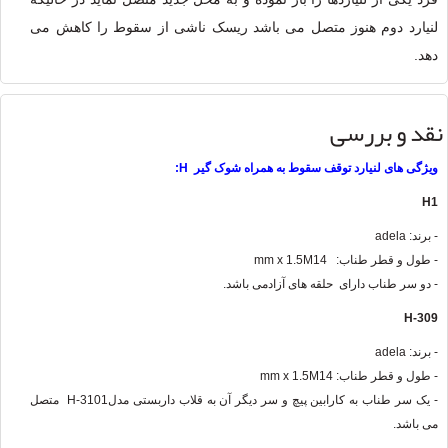
لنیارد دوم هنوز متصل می باشد ریسک ناشی از سقوط را کاهش می
دهد.
نقد و بررسی
ویژگی های لنیارد توقف سقوط به همراه شوک گیر H:
H1
- برند: adela
- طول و قطر طناب: 14
mm x 1.5M
- دو سر طناب دارای حلقه های آزادمی باشد.
H-309
- برند: adela
- طول و قطر طناب: 14
mm x 1.5M
- یک سر طناب به کارابین پیچ و سر دیگر آن به قلاب داربستی مدل
H-3101
متصل
می باشد.