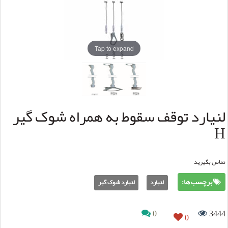
Tap to expand
لنیارد توقف سقوط به همراه شوک گیر
H
تماس بگیرید
برچسب ها:
لنیارد
لنیارد شوک گیر
0
3444
0